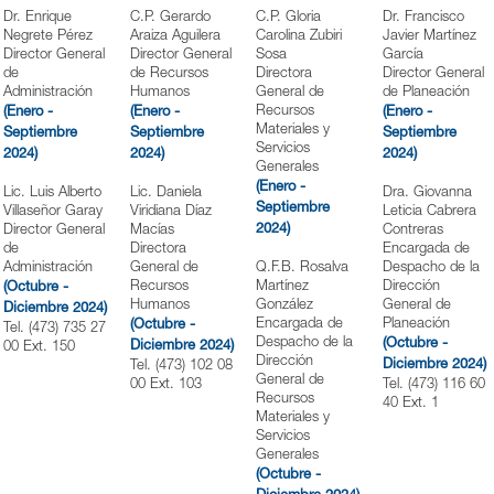
Dr. Enrique
C.P. Gerardo
C.P. Gloria
Dr. Francisco
Negrete Pérez
Araiza Aguilera
Carolina Zubiri
Javier Martínez
Director General
Director General
Sosa
García
de
de Recursos
Directora
Director General
Administración
Humanos
General de
de Planeación
Recursos
(Enero -
(Enero -
(Enero -
Materiales y
Septiembre
Septiembre
Septiembre
Servicios
2024)
2024)
2024)
Generales
(Enero -
Lic. Luis Alberto
Lic. Daniela
Dra. Giovanna
Septiembre
Villaseñor Garay
Viridiana Díaz
Leticia Cabrera
2024)
Director General
Macías
Contreras
de
Directora
Encargada de
Administración
General de
Q.F.B. Rosalva
Despacho de la
Recursos
Martínez
Dirección
(Octubre -
Humanos
González
General de
Diciembre 2024)
Encargada de
Planeación
(Octubre -
Tel. (473) 735 27
Despacho de la
(Octubre -
Diciembre 2024)
00 Ext. 150
Dirección
Diciembre 2024)
Tel. (473) 102 08
General de
00 Ext. 103
Tel. (473) 116 60
Recursos
40 Ext. 1
Materiales y
Servicios
Generales
(Octubre -