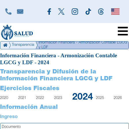
Información Financiera - Armonización Contable LGCG
Transparencia
y LDF
Información Financiera - Armonización Contable
CONÓCENOS
LGCG y LDF - 2024
PROGRAMAS
Transparencia y Difusión de la
Información Financiera LGCG y LDF
TRÁMITES Y SERVICIOS
Ejercicios Fiscales
TRANSPARENCIA
2024
2020
2021
2022
2023
2025
2026
UNIDADES DE APOYO
Información Anual
PRENSA
Ingreso
Documento