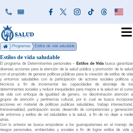
Programas
Estilos de vida saludable
Estilos de vida saludable
CONÓCENOS
El programa de Determinantes personales –
Estilos de Vida
busca garantizar
diversas acciones para la atención de la salud pública y promoción de la salud
PROGRAMAS
con el propósito de generar políticas públicas para la creación de estilos de vida
y entornos saludables con la participación de actores sociales políticos y
TRÁMITES Y SERVICIOS
técnicos a fin de incrementar las capacidades de abordaje de los
determinantes sociales y reducir inequidades para mejora a la salud en el curso
TRANSPARENCIA
de vida con enfoque de igualdad de genero, no discriminación atención a
grupos de atención y pertinencia cultural, por lo cual se busca incorporar
acciones en material de políticas publicas saludables, trabajo intersectorial,
UNIDADES DE APOYO
transversalidad, participación social, desarrollo de competencias y generación
de entornos y estilos de vid saludables a la salud, a fin de no dejar a nadie
PRENSA
atrás.
Con lo anterior se busca empoderar a los guanajuatenses en el manejo de
riesgos personales, ambientales y sociales a fin de lograr estilos de vida y