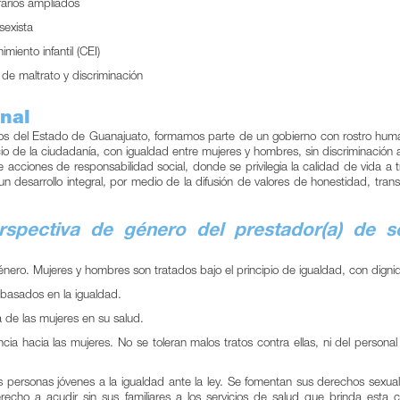
rarios ampliados
sexista
iento infantil (CEI)
 de maltrato y discriminación
onal
icos del Estado de Guanajuato, formamos parte de un gobierno con rostro huma
cio de la ciudadanía, con igualdad entre mujeres y hombres, sin discriminación 
acciones de responsabilidad social, donde se privilegia la calidad de vida a t
sí un desarrollo integral, por medio de la difusión de valores de honestidad, tran
spectiva de género del prestador(a) de se
nero. Mujeres y hombres son tratados bajo el principio de igualdad, con digni
 basados en la igualdad.
 de las mujeres en su salud.
cia hacia las mujeres. No se toleran malos tratos contra ellas, ni del persona
 personas jóvenes a la igualdad ante la ley. Se fomentan sus derechos sexual
cho a acudir sin sus familiares a los servicios de salud que brinda esta c