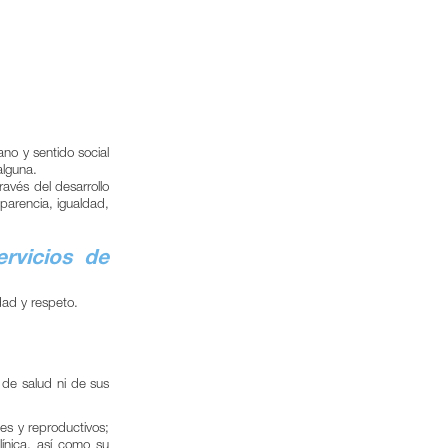
no y sentido social
alguna.
ravés del desarrollo
sparencia, igualdad,
rvicios de
dad y respeto.
l de salud ni de sus
es y reproductivos;
línica, así como su