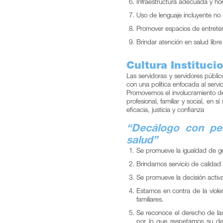
Infraestructura adecuada y ho
Uso de lenguaje incluyente no 
Promover espacios de entretenim
Brindar atención en salud libre
Cultura Instituci
Las servidoras y servidores públ
con una política enfocada al servi
Promovemos el involucramiento de 
profesional, familiar y social, en 
eficacia, justicia y confianza
“Decálogo con per
salud”
Se promueve la igualdad de gé
Brindamos servicio de calidad
Se promueve la decisión activa
Estamos en contra de la violen
familiares.
Se reconoce el derecho de las
por lo que respetamos su dere