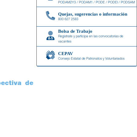
PODAM2Y3 / PODAM1 / PODE / PODEI / PODSAM
Quejas, sugerencias o información
800 627 2583
Bolsa de Trabajo
Registrate y participa en las convocatorias de
vacantes
CEPAV
Consejo Estatal de Patronatos y Voluntariados
Transparencia
información contable y financiera del ISAPEG
pectiva de